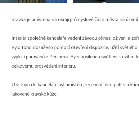
Stavba je umístěna na okraji průmyslové části města na území 
Interiér společné kanceláře vedení závodu přinesl oživení a zpř
Bylo toho dosaženo pomocí otevření dispozice, užití světlého 
výplní i paravánů z Perspexu. Bylo posíleno osvětlení s ožitím l
celkovému prosvětlení interiéru.
U vstupu do kanceláře byl umístěn „recepční“ info-pult s užit
lakované kravské kůže.