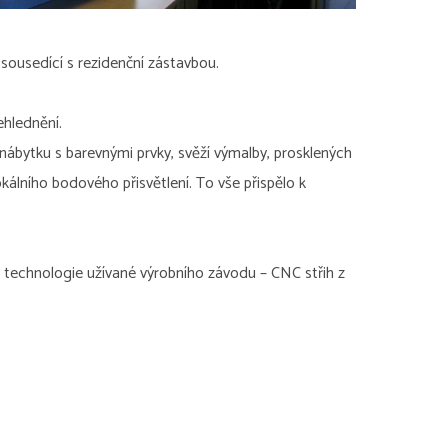
sousedící s rezidenční zástavbou.
ehlednění.
nábytku s barevnými prvky, svěží výmalby, prosklených
okálního bodového přisvětlení. To vše přispělo k
ím technologie užívané výrobního závodu – CNC střih z